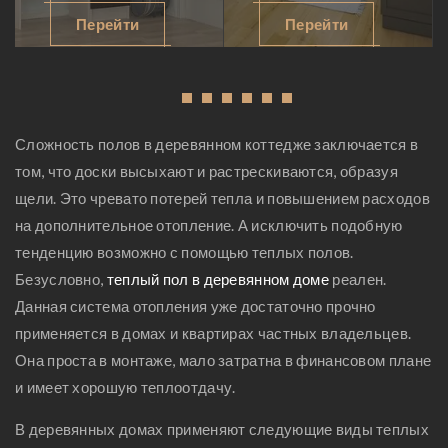
прихожая, дизайн
маленькой кухни,
Перейти
Перейти
маленькой
кухни дизайн
прихожей, мебель
проекты, дизайн
для прихожей,
кухни
1
2
3
4
5
6
дизайн длинного
фотогалерея,
коридора, дизайн
классическая
Сложность полов в деревянном коттедже заключается в
квартиры
кухня дизайн,
том, что доски высыхают и растрескиваются, образуя
прихожая, дизайн
дизайн столовой,
щели. Это чревато потерей тепла и повышением расходов
проект прихожей
дизайн кухни
на дополнительное отопление. А исключить подобную
столовой
тенденцию возможно с помощью теплых полов.
Безусловно,
теплый пол в деревянном доме
реален.
Данная система отопления уже достаточно прочно
применяется в домах и квартирах частных владельцев.
Она проста в монтаже, мало затратна в финансовом плане
и имеет хорошую теплоотдачу.
В деревянных домах применяют следующие виды теплых