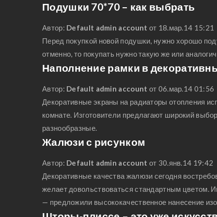
Подушки 70*70 – как выбрать
Автор:
Default admin account
от 18.мар.14 15:21
Перед покупкой новой подушки, нужно хорошо поду
отменно, то покупать нужно такую же или аналоги
Наполнение рамки в декоративн
Автор:
Default admin account
от 06.мар.14 01:56
Декоративные экраны на радиаторы отопления испо
комнате. Изготовители предлагают широкий выбор
разнообразные.
Жалюзи с рисунком
Автор:
Default admin account
от 30.янв.14 19:42
Декоративные качества жалюзи сегодня востребо
желает довольствоваться стандартным цветом. И
— предложили высококачественное нанесение из
Шторы-плиссе – это уже искусст