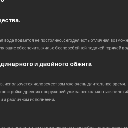
ества.
ая вода подается не постоянно, сегодня есть отличная возмож
воляющие обеспечить жилье бесперебойной подачей горячей в
одинарного и двойного обжига
в, используется человечеством уже очень длительное время.
 постройке древних сооружений уже за несколько тысячелети
и и различном исполнении.
лагает покупателю неограниченное разнообразие керамическ