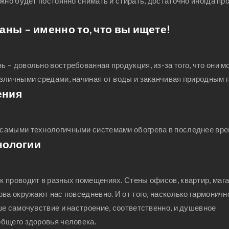
жно будет постоянно снимать и стирать, достаточно иногда пр
ы – именно то, что вы ищете!
– довольно востребованная продукция, из-за того, что они м
зличными средами, начиная от воды и заканчивая природным г
ения
самыми технологичными системами обогрева в последнее вре
нологии
 проводит в разных помещениях. Стены офисов, квартир, мага
ва окружают нас повседневно. И от того, насколько гармоничн
ше самочувствие и настроение, соответственно, и душевное
бщего здоровья человека.