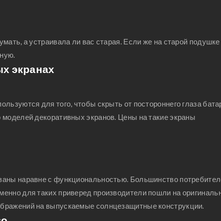
мать, а устраивала ли вас старая. Если же на старой подушке
чную.
ых экранах
льзуются для того, чтобы скрыть от постороннего глаза бата
 моделей декоративных экранов. Цены на такие экраны
ваны наравне с функциональностью. Большинство потребител
менно для таких приверед производители пошли на оригиналь
ображений на выпускаемые солнцезащитные конструкции.
во