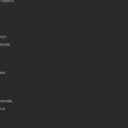
отирать
огут
азом.
мя.
зинов,
о и