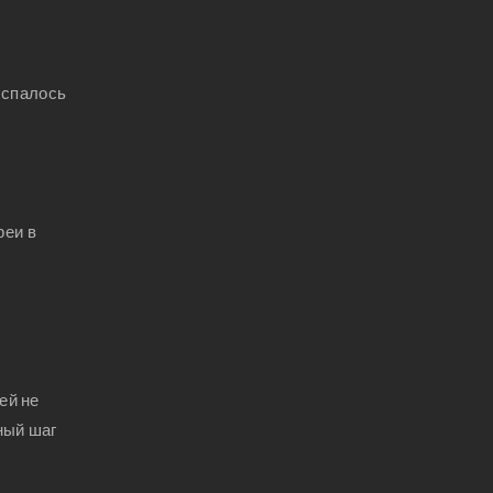
 спалось
реи в
ей не
ный шаг