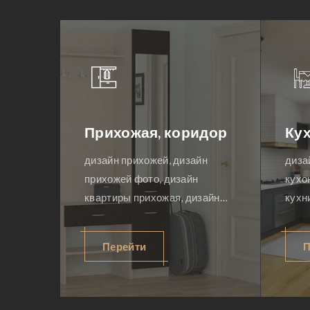
Ванная / туалет
Детская 
дизайн санузла, дизайн
дизайн детской
интерьера ванной комнаты,
детской комна
дизайн интерьеров ванных
интерьеров де
комнат, дизайн интерьера
дизайн детско
ванная, туалеты дизайн,
интерьера детс
Перейти
Перейти
дизайн туалета фото, дизайн
дизайн, дизайн
совмещенного санузла,
девочки комна
ремонт в ванной
мальчика, диза
детской, мебел