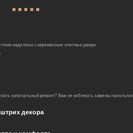
ни
спальни, примеры дизайна
1
2
3
4
5
спальни, современный дизайн
а
спальни, восточный дизайн
спальни, дизайн стен спальни
остями наделены современные элитные двери
е
елать капитальный ремонт? Вам не избежать замены напольно
 штрих декора