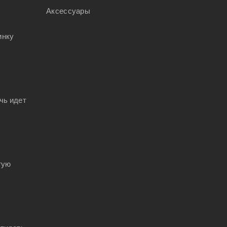
Аксессуары
инку
чь идет
тую