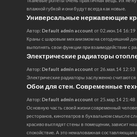
Тканевые ролеты очень практичная вещь. Их не ну
влажной губкой и они будут всегда как новые.
Универсальные нержавеющие кран
Автор:
Default admin account
от 02.июн.14 16:19
Краны с шаровым механизмом на сегодняшний день 
выполнять свои функции при взаимодействии с ра
Электрические радиаторы отопл
Автор:
Default admin account
от 26.мая.14 12:53
Электрические радиаторы заслуженно считаются 
Обои для стен. Современные тех
Автор:
Default admin account
от 25.мар.14 21:48
Основную часть своей жизни современный человек
ресторанов, кинотеатров в буквальном смысле сло
красиво выглядят стены в помещении, зависит на
спокойствие. А это немаловажная составляющая о