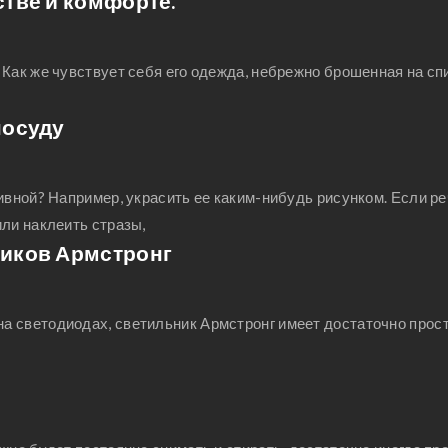
стве и комфорте.
Как же чувствует себя его одежда, небрежно брошенная на сп
посуду
ивной? Например, украсить ее каким-нибудь рисунком. Если ре
ли наклеить стразы,
ников Армстронг
а светодиодах, светильник Армстронг имеет достаточно прос