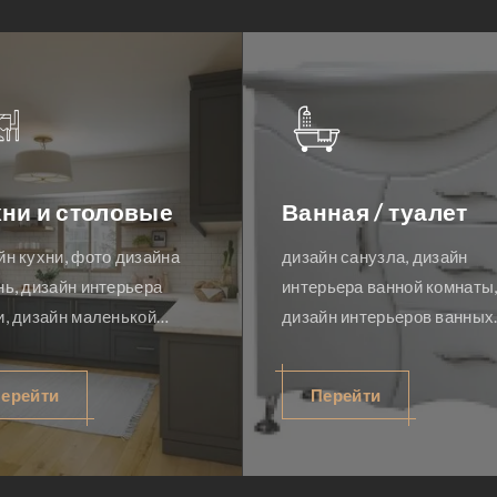
комната
Спальни
, дизайн
дизайн спальни фото, дизайн
ты, дизайн
квартир спальни, дизайн
тских комнат,
интерьера спальни, дизайн
й фото, дизайн
спален, дизайн спальни
кой, детский
фотографии, дизайн проект
Перейти
 детской
спальни, дизайн маленькой
ты, комнаты
спальни, дизайн потолка
йн проект
спальни, дизайн спальни
ь для детской,
девушки, японский дизайн