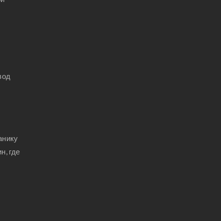
вод
анику
н, где