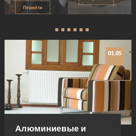
спален, дизайн
детских комнат,
Перейти
спальни
дизайн детской
фотографии,
фото, дизайн
дизайн проект
интерьера детской,
1
2
3
4
5
6
спальни, дизайн
детский дизайн,
маленькой
дизайн детской
спальни, дизайн
девочки комнаты,
01.05
потолка спальни,
комнаты мальчика,
дизайн спальни
дизайн проект
девушки, японский
детской, мебель
дизайн спальни,
для детской,
примеры дизайна
детские спальни
спальни,
современный
дизайн спальни,
восточный дизайн
Алюминиевые и
спальни, дизайн