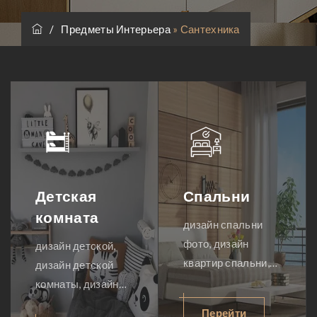
/
Предметы Интерьера
»
Сантехника
Детская
Спальни
комната
дизайн спальни
фото, дизайн
дизайн детской,
квартир спальни,
дизайн детской
дизайн интерьера
комнаты, дизайн
спальни, дизайн
интерьеров
Перейти