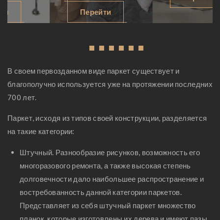
спален, дизайн
детских комнат,
Перейти
спальни
дизайн детской
фотографии,
фото, дизайн
дизайн проект
интерьера детской,
1
2
3
4
5
6
спальни, дизайн
детский дизайн,
маленькой
дизайн детской
В своем первозданном виде паркет существует и
спальни, дизайн
девочки комнаты,
благополучно используется уже на протяжении последних
потолка спальни,
комнаты мальчика,
700 лет.
дизайн спальни
дизайн проект
Паркет, исходя из типов своей конструкции, разделяется
девушки, японский
детской, мебель
на такие категории:
дизайн спальни,
для детской,
примеры дизайна
детские спальни
Штучный. Разнообразие рисунков, возможность его
спальни,
многоразового ремонта, а также высокая степень
современный
долговечности дало наибольшее распространение и
дизайн спальни,
востребованность данной категории паркетов.
восточный дизайн
Представляет из себя штучный паркет множество
спальни, дизайн
планок, которые изготовлены их дерева и имеют пазы,