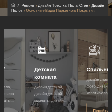
/
Ремонт
»
Дизайн Потолка, Пола, Стен
»
Дизайн
Полов
»
Основные Виды Паркетного Покрытия.
Детская
Спальни
комната
дизайн спальни
фото, дизайн
дизайн детской,
квартир спальни,
дизайн детской
дизайн интерьера
комнаты, дизайн
спальни, дизайн
интерьеров
Перейти