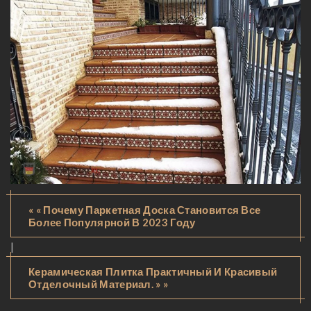
« « Почему Паркетная Доска Становится Все
Более Популярной В 2023 Году
|
Керамическая Плитка Практичный И Красивый
Отделочный Материал. » »