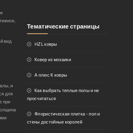
ое
тивное,
Тематические страницы
й вид
HZL ковры
Ковер из мозаики
А плюс К ковры
алы, и
Как выбрать теплые полы и не
ся для
просчитаться
е при
толщина
Флористическая плитка - пол и
ими
стены достойные королей