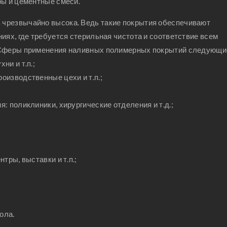
ры и цементные смеси.
чрезвычайно высока. Ведь такие покрытия обеспечивают
иях, где требуется стерильная чистота и соответствие всем
. Сферы применения наливных полимерных покрытий следующи
ни и т.п.;
оизводственные цехи и т.п.;
: поликлиники, хирургические отделения и т.д.;
тры, выставки и т.п.;
ола.