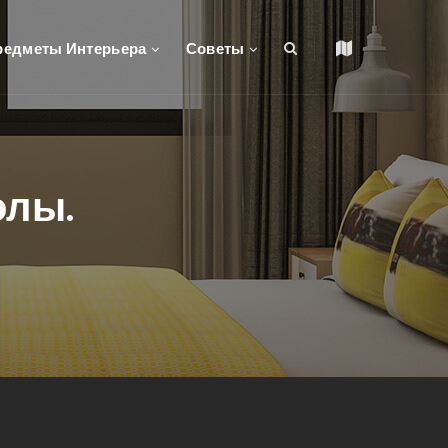
редметы Интерьера
Советы
олы.