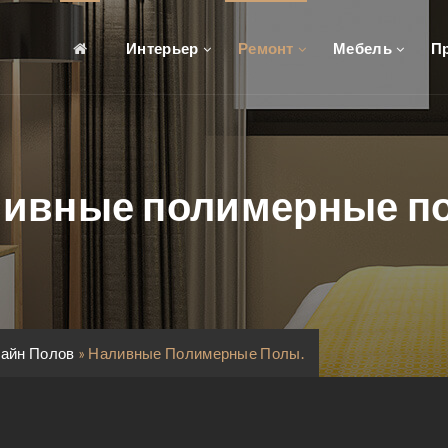
Интерьер
Ремонт
Мебель
П
ивные полимерные п
айн Полов
»
Наливные Полимерные Полы.