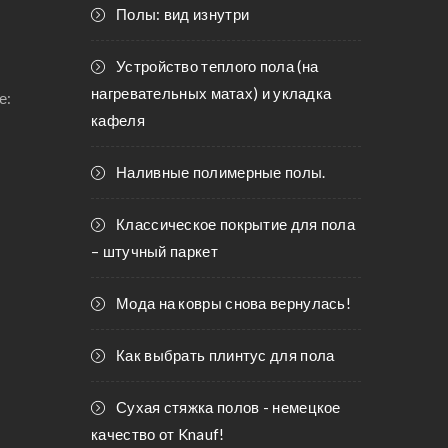
Полы: вид изнутри
Устройство теплого пола (на
нагревательных матах) и укладка
е:
кафеля
Наливные полимерные полы.
Классическое покрытие для пола
– штучный паркет
Мода на ковры снова вернулась!
Как выбрать плинтус для пола
Сухая стяжка полов - немецкое
качество от Knauf!