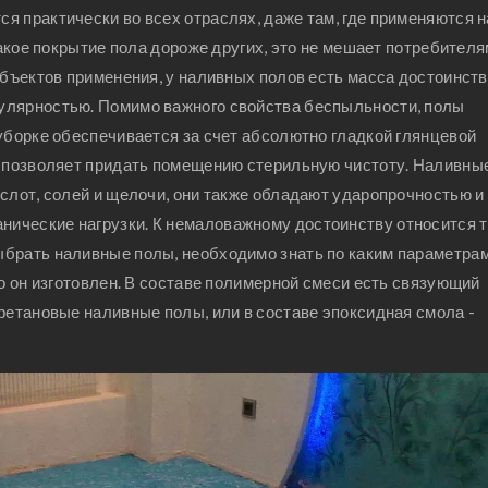
я практически во всех отраслях, даже там, где применяются 
такое покрытие пола дороже других, это не мешает потребител
объектов применения, у наливных полов есть масса достоинств
улярностью. Помимо важного свойства беспыльности, полы
уборке обеспечивается за счет абсолютно гладкой глянцевой
м позволяет придать помещению стерильную чистоту. Наливны
слот, солей и щелочи, они также обладают ударопрочностью и
ические нагрузки. К немаловажному достоинству относится 
ыбрать наливные полы, необходимо знать по каким параметрам
го он изготовлен. В составе полимерной смеси есть связующий
ретановые наливные полы, или в составе эпоксидная смола -