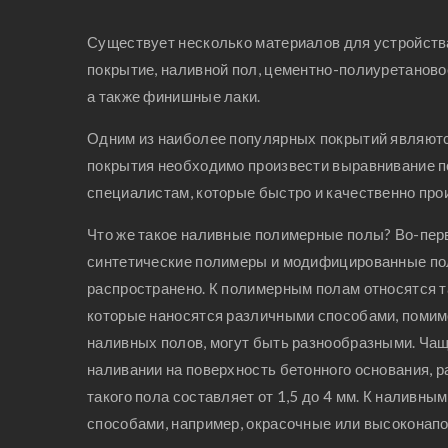
Существует несколько материалов для устройства
покрытие, наливной пол, цементно-полиуретаново
а также финишные лаки.
Одним из наиболее популярных покрытий являютс
покрытия необходимо произвести выравнивание по
специалистам, которые быстро и качественно про
Что же такое наливные полимерные полы? Во-перв
синтетические полимеры и модифицированные по
распространено. К полимерным полам относятся та
которые наносятся различными способами, помимо
наливных полов, могут быть разнообразными. Ча
наливании на поверхность бетонного основания, 
такого пола составляет от 1,5 до 4 мм. К наливн
способами, например, окрасочные или высоконапо