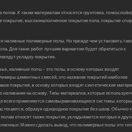
 полов. К таким материалам относятся грунтовка, тонкослойн
е покрытие, высоконаполненное покрытие пола, покрытие спор
я наливные полимерные полы. Но прежде чем установить тако
ла. Для таких работ лучшим вариантом будет обратиться к
изведут укладку покрытия.
ых, наливные полы – это полы, в основу которых входят
лимеры цементных смесей, это название покрытий наиболее
кие покрытия, в основу которых входят синтетические матери
 наливания на основу. Типы материалов, которые используют
ще всего применяются самовыравнивающиеся системы, которы
растекаются, образуя однородное покрытие без швов. Обычно 
ым полам относят также покрытия, укладываются которые и друг
лненные. Можно сделать вывод, что полимерные полы это тип