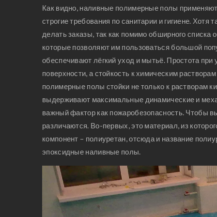
Как видно, наливные полимерные полы применяютс
строгие требования по санитарии и гигиене. Хотя 
делать заказы, так как помимо обширного списка 
которые позволяют им пользоваться большой поп
обеспечивают лёгкий уход и мытьё. Простота при 
поверхности, а стойкость к химическим раствора
полимерные полы стойки не только к растворам ки
выдерживают максимальные динамические и механ
важный фактор как пожаробезопасность. Чтобы в
различаются. Во-первых, это материал, из которо
компонент – полиуретан, отсюда и название полиу
эпоксидные наливные полы.