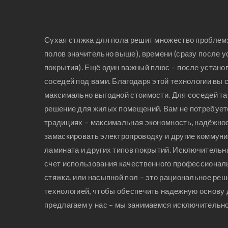
Сухая стяжка для пола решит множество проблем:
полов значительно выше), времени (сразу после 
покрытия). Ещё один важный плюс – после установ
соседей под вами. Благодаря этой технологии вы 
максимально выгодной стоимости. Для соседей так
решение для жилых помещений. Вам не потребуетс
традициях – максимальная экономность, надёжнос
замаскировать электропроводку и другие коммуни
ламината и других типов покрытий. Исключительна
счет использования качественного профессиональ
стяжка, или насыпной пол – это рациональное ре
технологией, чтобы обеспечить надежную основу д
предлагаем у нас – мы занимаемся исключительно 