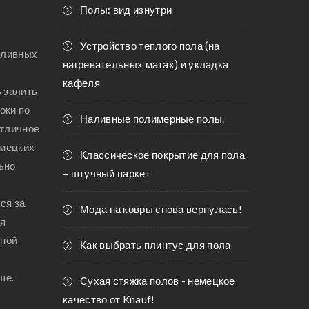
Полы: вид изнутри
детские спальни
спальни
спальни
Устройство теплого пола (на
аливных
спальни
нагревательных матах) и укладка
спальни,
кафеля
ь залить
оки по
Наливные полимерные полы.
отличное
емецких
Классическое покрытие для пола
ьно
– штучный паркет
ся за
Мода на ковры снова вернулась!
ая
нной
Как выбрать плинтус для пола
ше.
Сухая стяжка полов - немецкое
качество от Knauf!