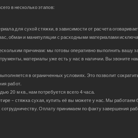
сего в несколько этапов:
иала для сухой стяжки, в зависимости от расчета оговаривае
 вас, обман и манипуляции с расходными материалами исключ
 нескольким причинам: мы готовы оперативно выполнить вашу з
рументы, материалы уже есть у нас в наличии. Вы звоните на
выполняется в ограниченных условиях. Это позволит сократит
ия работ.
ю 20 м кв., нам потребуется всего 4 часа.
ре – стяжка сухая, купить её вы можете у нас. Мы работаем 
 к сотрудничеству. Оплату принимаем по факту завершения раб