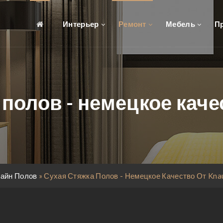
Интерьер
Ремонт
Мебель
П
полов - немецкое каче
айн Полов
»
Сухая Стяжка Полов - Немецкое Качество От Kna