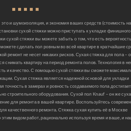
1
2
3
4
5
 это и шумоизоляция, и экономия ваших средств (стоимость н
установки сухой стяжки можно приступать к укладке финишного
ки сухой стяжки вы можете забыть о том, что есть вероятност
сможете сделать пол ровным во всей квартире в кратчайшие ср
ой ремонт не несет никаких рисков. Сухая стяжка для пола – 
я снимать квартиру на период ремонта полов. Технология в н
ть и качество. С помощью сухой стяжки вы сможете максимал
кации. Сухая стяжка является надежной основой для укладки
я точность в замерах и ровность создаваемого пола достигает
но строительного оборудования. Сухой пол Knauf – он же сух
шение для ремонта в вашей квартире. Воспользуйтесь совреме
ля качественного ремонта. Стяжка сухая купить её в Москве
этим видом работ, рационально используя время и ваше, и на