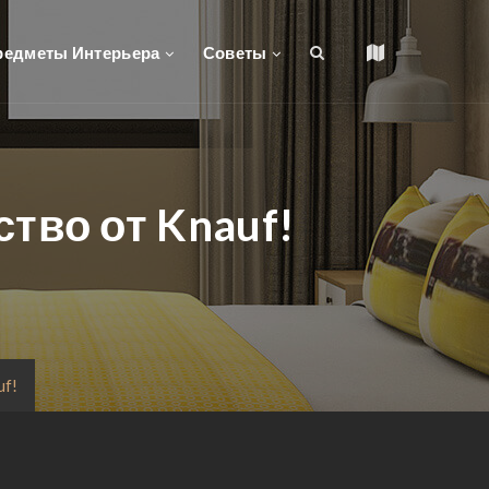
редметы Интерьера
Советы
ство от Knauf!
uf!