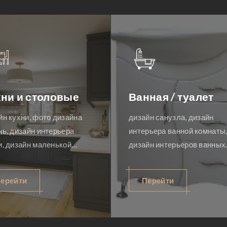
ни и столовые
Ванная / туалет
йн кухни, фото дизайна
дизайн санузла, дизайн
нь, дизайн интерьера
интерьера ванной комнаты
и, дизайн маленькой
дизайн интерьеров ванных
и, кухни дизайн проекты,
комнат, дизайн интерьера
йн кухни фотогалерея,
ванная, туалеты дизайн,
ерейти
Перейти
сическая кухня дизайн,
дизайн туалета фото, диза
йн столовой, дизайн
совмещенного санузла,
и столовой
ремонт в ванной