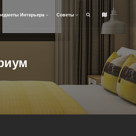
редметы Интерьера
Советы
триум