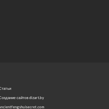
Статьи
Создание сайтов dizart.by
ancientfengshuisecret.com