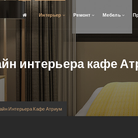
Интерьер
Ремонт
Мебель
П
йн интерьера кафе А
айн Интерьера Кафе Атриум