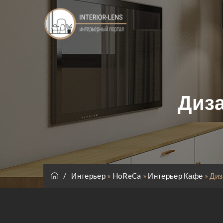
Диза
/
Интерьер
»
HoReCa
»
Интерьер Кафе
»
Диз