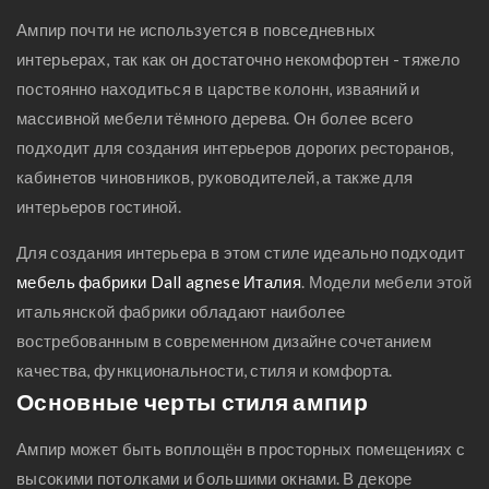
совмещенного
девочки комнаты,
Ампир почти не используется в повседневных
ой,
санузла, ремонт в
комнаты мальчика
интерьерах, так как он достаточно некомфортен - тяжело
ванной
дизайн проект
постоянно находиться в царстве колонн, изваяний и
детской, мебель
массивной мебели тёмного дерева. Он более всего
для детской,
подходит для создания интерьеров дорогих ресторанов,
детские спальни
кабинетов чиновников, руководителей, а также для
интерьеров гостиной.
Для создания интерьера в этом стиле идеально подходит
мебель фабрики Dall agnese Италия
. Модели мебели этой
итальянской фабрики обладают наиболее
востребованным в современном дизайне сочетанием
качества, функциональности, стиля и комфорта.
Основные черты стиля ампир
Ампир может быть воплощён в просторных помещениях с
высокими потолками и большими окнами. В декоре