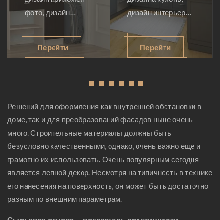
фото, дизайн
дизайн интерьера
квартиры
кухни, дизайн
прихожая, дизайн
маленькой кухни,
Перейти
Перейти
маленькой
кухни дизайн
прихожей, мебель
проекты, дизайн
для прихожей,
кухни
1
2
3
4
5
6
дизайн длинного
фотогалерея,
коридора, дизайн
классическая
Решений для оформления как внутренней обстановки в
квартиры
кухня дизайн,
доме, так и для преобразований фасадов ныне очень
прихожая, дизайн
дизайн столовой,
много. Строительные материалы должны быть
проект прихожей
дизайн кухни
безусловно качественными, однако, очень важно еще и
столовой
грамотно их использовать. Очень популярным сегодня
является лепной декор. Несмотря на типичность в технике
его нанесения на поверхность, он может быть достаточно
разным по внешним параметрам.
Сырьевая основа — показатель практичности