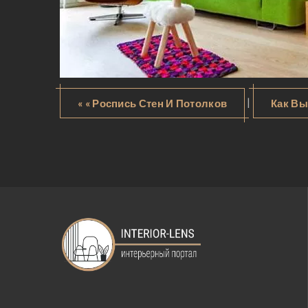
|
« « Роспись Стен И Потолков
Как Вы