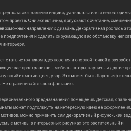
предполагают наличие индивидуального стиля и неповторимы
том проекте. Они эклектичны, допускают сочетание, смешение
севозможных направлениях дизайна. Декоративная роспись эт
е предпочтения и сделать окружающую вас обстановку непов
я интерьера.
т стать источником вдохновения и опорной точкой в разработ
ающие вас пространство – мебель, шторы, карнизы и другие п
язующий их мотив, цвет, узор. Это может быть барельеф стены
. Не ограничивайте свою фантазию.
 первоначального предназначения помещения. Детская, спальн
комнаты может подтолкнуть на интересную идею её оформления
 мотивов, можно применить сам декоративный рисунок, как ве
уемые мотивы в интерьерных рисунках это растительный и
менее часто в декорировании применяют пейзажные и неокласс