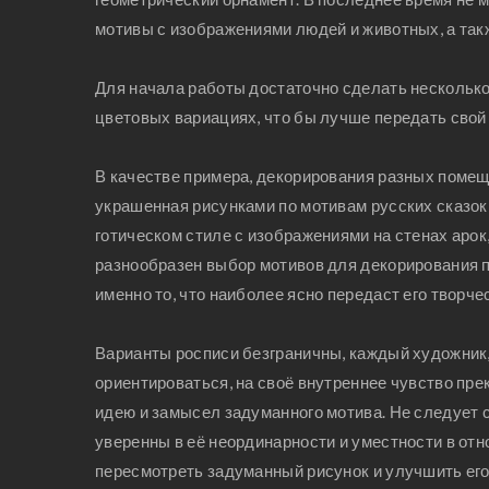
мотивы с изображениями людей и животных, а так
Для начала работы достаточно сделать несколько
цветовых вариациях, что бы лучше передать сво
В качестве примера, декорирования разных помеще
украшенная рисунками по мотивам русских сказок;
готическом стиле с изображениями на стенах арок
разнообразен выбор мотивов для декорирования 
именно то, что наиболее ясно передаст его творче
Варианты росписи безграничны, каждый художник,
ориентироваться, на своё внутреннее чувство пре
идею и замысел задуманного мотива. Не следует с
уверенны в её неординарности и уместности в от
пересмотреть задуманный рисунок и улучшить ег