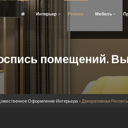
Интерьер
Ремонт
Мебель
П
оспись помещений. В
дожественное Оформление Интерьера
»
Декоративная Роспис