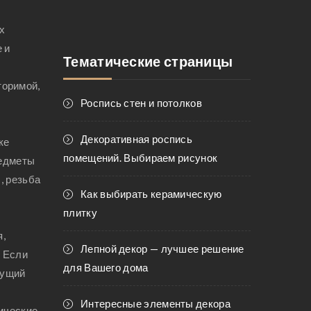
х
 и
Тематические страницы
о
торимой,
Роспись стен и потолков
Декоративная роспись
ке
помещений. Выбираем рисунок
редметы
, резьба
Как выбирать керамическую
плитку
я,
Лепной декор — лучшее решение
. Если
для Вашего дома
дущий
Интересные элементы декора
ические