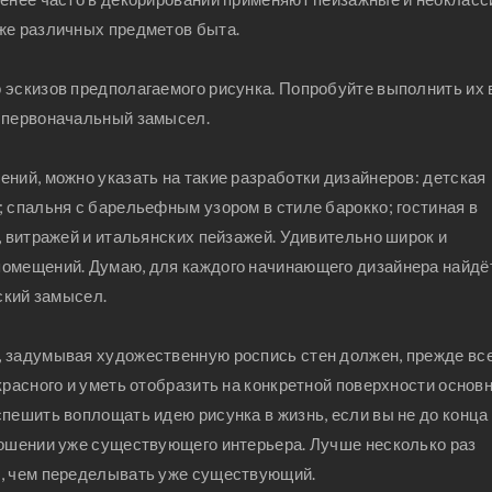
же различных предметов быта.
 эскизов предполагаемого рисунка. Попробуйте выполнить их 
й первоначальный замысел.
ний, можно указать на такие разработки дизайнеров: детская
 спальня с барельефным узором в стиле барокко; гостиная в
, витражей и итальянских пейзажей. Удивительно широк и
помещений. Думаю, для каждого начинающего дизайнера найдё
ский замысел.
 задумывая художественную роспись стен должен, прежде все
красного и уметь отобразить на конкретной поверхности основ
пешить воплощать идею рисунка в жизнь, если вы не до конца
ношении уже существующего интерьера. Лучше несколько раз
о, чем переделывать уже существующий.