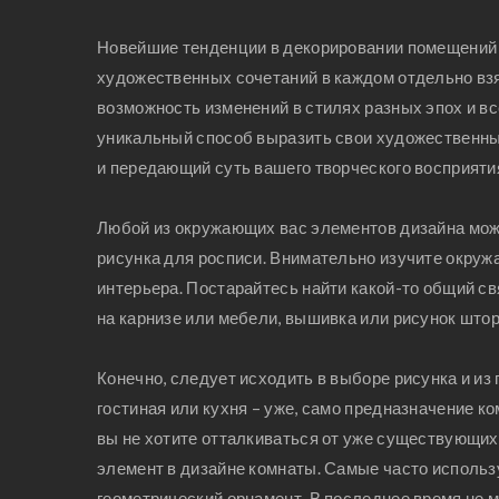
Новейшие тенденции в декорировании помещений 
художественных сочетаний в каждом отдельно взя
возможность изменений в стилях разных эпох и в
уникальный способ выразить свои художественны
и передающий суть вашего творческого восприяти
Любой из окружающих вас элементов дизайна може
рисунка для росписи. Внимательно изучите окруж
интерьера. Постарайтесь найти какой-то общий св
на карнизе или мебели, вышивка или рисунок штор
Конечно, следует исходить в выборе рисунка и из
гостиная или кухня – уже, само предназначение 
вы не хотите отталкиваться от уже существующих
элемент в дизайне комнаты. Самые часто использ
геометрический орнамент. В последнее время не 