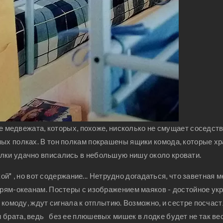
медвежата, которых, похоже, нисколько не смущает соседств
ных полках. В тон полкам покрашены ящики комода, которые хр
лки удачно вписались в небольшую нишу около кровати.
ой" , но вот содержание... Нетрудно догадаться, что заветная м
морям-океанам. Постеры с изображением маяков - достойное у
к комоду, ждут сигнала к отплытию. Возможно, и сестре посчас
 брата, ведь без ее плюшевых мишек в лодке будет не так ве