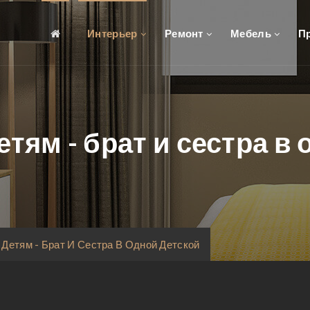
Интерьер
Ремонт
Мебель
П
тям - брат и сестра в
Детям - Брат И Сестра В Одной Детской