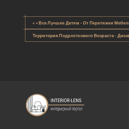
« « Все Лучшее Детям - От Перетяжки Мебе
Территория Подросткового Возраста - Диза