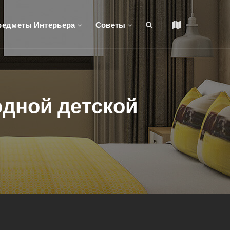
редметы Интерьера
Советы
 одной детской