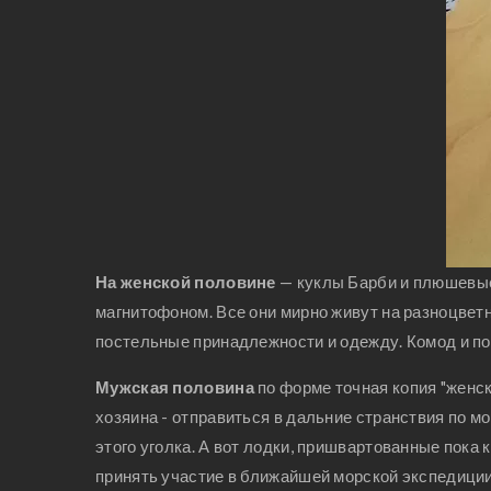
На женской половине
— куклы Барби и плюшевые 
магнитофоном. Все они мирно живут на разноцвет
постельные принадлежности и одежду. Комод и по
Мужская половина
по форме точная копия "женск
хозяина - отправиться в дальние странствия по 
этого уголка. А вот лодки, пришвартованные пока 
принять участие в ближайшей морской экспедиции