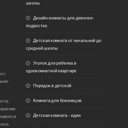
школы
Дизайн комнаты для девочки-
подростка
Детская комната от начальной до
средней школы
Уголок для ребенка в
однокомнатной квартире
о с
анят
Порядок в детской
Комната для близнецов
ечта
крашение
Детская комната - идеи
тливится
село.