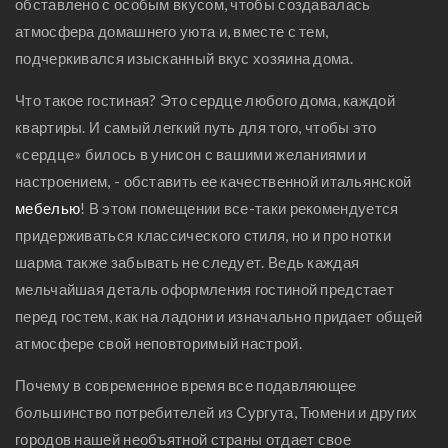
обставлено с особым вкусом, чтобы создавалась
атмосфера домашнего уюта и, вместе с тем,
подчеркивался изысканный вкус хозяина дома.
Что такое гостиная? Это сердце любого дома, каждой
квартиры. И самый легкий путь для того, чтобы это
«сердце» билось в унисон с вашими желаниями и
настроением, - обставить ее качественной итальянской
мебелью
! В этом помещении все-таки рекомендуется
придерживаться классического стиля, но и про нотки
шарма также забывать не следует. Ведь каждая
мельчайшая деталь оформления гостиной предстает
перед гостем, как на ладони и изначально придает общей
атмосфере свой неповторимый настрой.
Почему в современное время все подавляющее
большинство потребителей из Сургута, Тюмени и других
городов нашей необъятной страны отдает свое